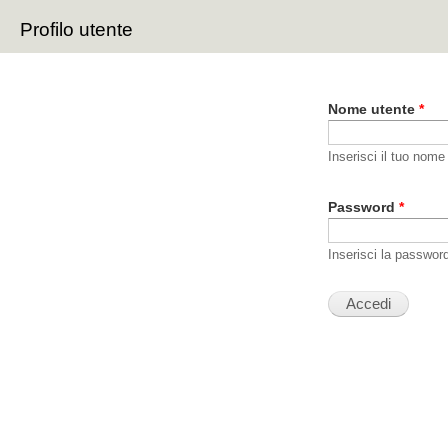
Sal
Profilo utente
con
Schede primarie
pri
Nome utente
*
Inserisci il tuo nome
Password
*
Inserisci la passwor