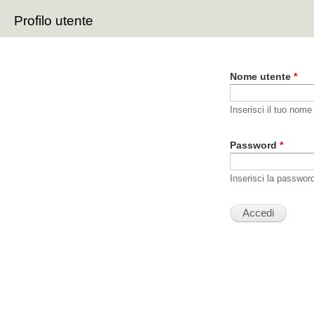
Sal
Profilo utente
con
Schede primarie
pri
Nome utente
*
Inserisci il tuo nome
Password
*
Inserisci la passwor