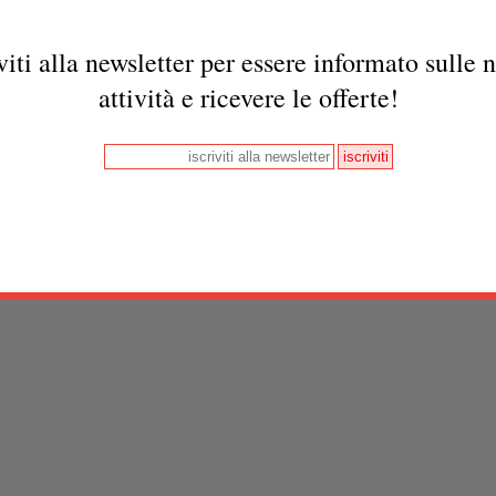
viti alla newsletter per essere informato sulle 
attività e ricevere le offerte!