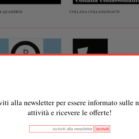
 & QUADERNI
COLLANA COLLASSONAUTI
viti alla newsletter per essere informato sulle 
Volantini militanti
rni per il reddito
attività e ricevere le offerte!