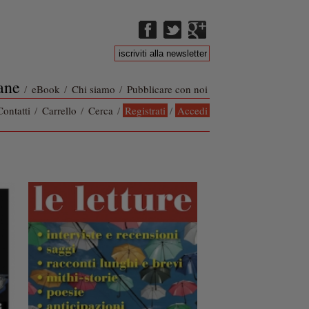
ane
/
eBook
/
Chi siamo
/
Pubblicare con noi
Contatti
/
Carrello
/
Cerca
/
Registrati
/
Accedi