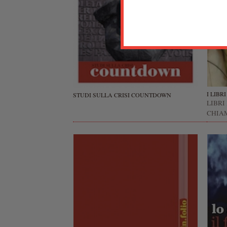
I LIBR
STUDI SULLA CRISI COUNTDOWN
LIBRI
CHIA