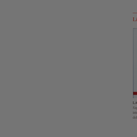
L
LA
Sa
int
del