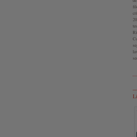
de
fi
cr
20
te
Ri
Co
se
la
se
L