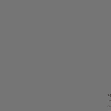
Mi
Po
ec