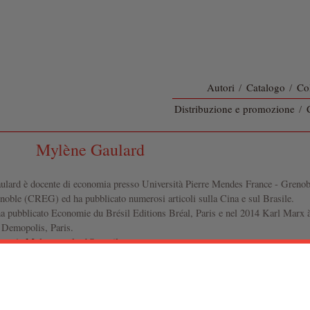
Autori
/
Catalogo
/
Co
Distribuzione e promozione
/
Mylène Gaulard
lard è docente di economia presso Università Pierre Mendes France - Grenobl
noble (CREG) ed ha pubblicato numerosi articoli sulla Cina e sul Brasile.
a pubblicato
Economie du Brésil
Editions Bréal, Paris e nel 2014
Karl Marx à
, Demopolis, Paris.
atto è:
Mylene.gaulard@gmail.com