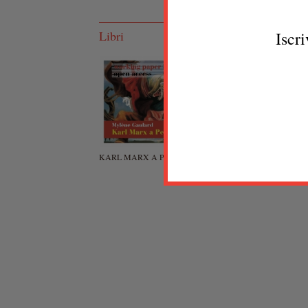
Iscri
Libri
KARL MARX A PECHINO