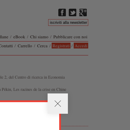
llane
/
eBook
/
Chi siamo
/
Pubblicare con noi
Contatti
/
Carrello
/
Cerca
/
Registrati
/
Accedi
e 2, del Centro di ricerca in Economia
 Pékin, Les racines de la crise en Chine