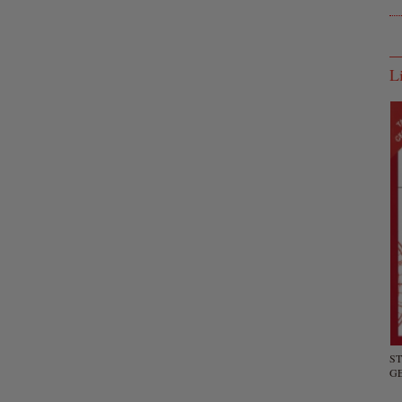
L
S
G