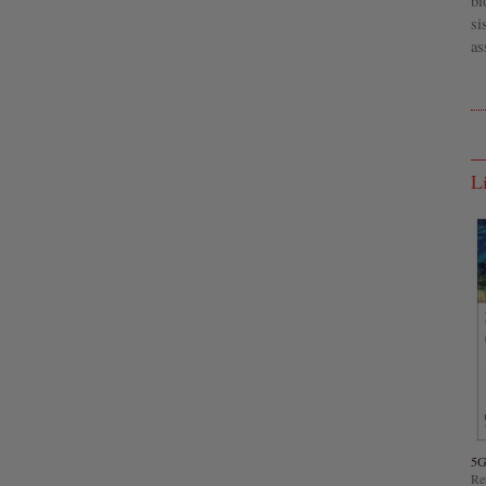
bi
si
as
L
5
Ret