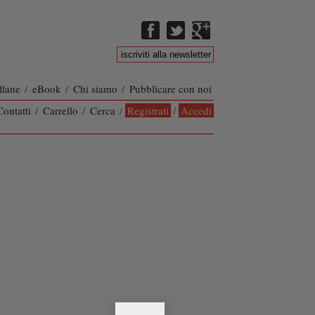
llane
/
eBook
/
Chi siamo
/
Pubblicare con noi
Contatti
/
Carrello
/
Cerca
/
Registrati
/
Accedi