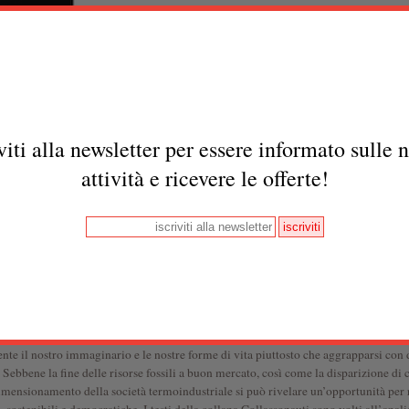
viti alla newsletter per essere informato sulle 
l nuovo decennio, numerosi fattori minacciano il sistema capitalista globalizzato: l
attività e ricevere le offerte!
 degli ecosistemi, le epidemie e le crisi economiche. La cattiva notizia è che la nost
collassare presto o tardi. Si definisce “collasso” quel processo per il quale una so
ta) si semplifica rapidamente, con una conseguente rilocalizzazione delle catene al
tà locali. Quando una civiltà collassa, essa si disgrega e si semplifica, la disoccup
trale, ma anche le imprese, cessano di esercitare un controllo capillare ed efficace
 si disperde sul territorio e mette in piedi forme di organizzazione sociale più sem
tizia è che, per via dei diversi collassi già in corso del capitalismo globalizzato
 collana è dedicata alla questione del mondo del e dopo il collasso (e non solamen
te il nostro immaginario e le nostre forme di vita piuttosto che aggrapparsi con 
. Sebbene la fine delle risorse fossili a buon mercato, così come la disparizione d
idimensionamento della società termoindustriale si può rivelare un’opportunità per 
, sostenibili e democratiche. I testi della collana
Collassonauti
sono volti all’analis