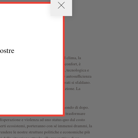
nostre
a fine del petrolio, il cambiamento del clima, la
ra civiltà, con le sue facilità e i suoi confort, è
cietà complessa (altamente specializzata, tecnologica e
imentari e produttive, ed una crescente autosufficienza
azione esplode, i servizi pubblici e privati si sfaldano.
 sull’insieme della superficie di una nazione. La
plici e decentralizzate.
, molte persone stanno già pensando al mondo di dopo.
te post-covid). Per prepararci, occorre trasformare
disperazione e violenza ad uno status quo dal costo
i certi ecosistemi, porteranno con sé immensi drammi, la
rendere le nostre strutture politiche e economiche più
i della situazione attuale, alla prospettiva di un