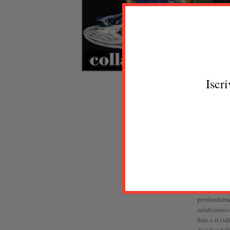
Iscri
All’alba de
degradazione
destinata a 
centralizza
delle comuni
Lo Stato cen
popolazione
La buona no
La presente
profondamen
salatissimo
fine o il r
desiderabili