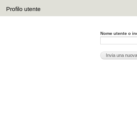
Sal
Profilo utente
con
Schede primarie
pri
Nome utente o ind