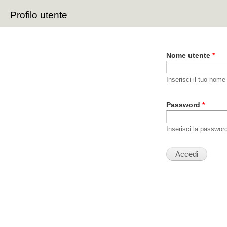
Sal
Profilo utente
con
Schede primarie
pri
Nome utente
*
Inserisci il tuo nome
Password
*
Inserisci la passwor