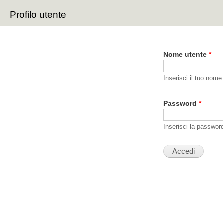
Sal
Profilo utente
con
Schede primarie
pri
Nome utente
*
Inserisci il tuo nome
Password
*
Inserisci la passwor