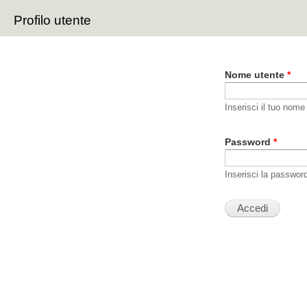
Sal
Profilo utente
con
Schede primarie
pri
Nome utente
*
Inserisci il tuo nome
Password
*
Inserisci la passwor