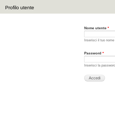
Sal
Profilo utente
con
Schede primarie
pri
Nome utente
*
Inserisci il tuo nome
Password
*
Inserisci la passwor