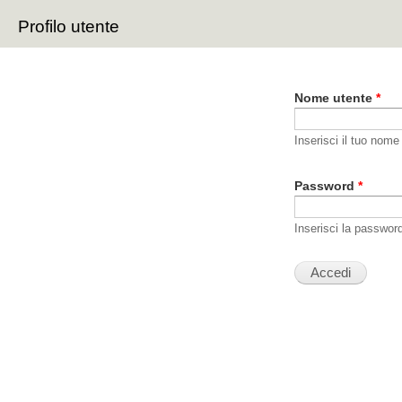
Sal
Profilo utente
con
Schede primarie
pri
Nome utente
*
Inserisci il tuo nome
Password
*
Inserisci la passwor