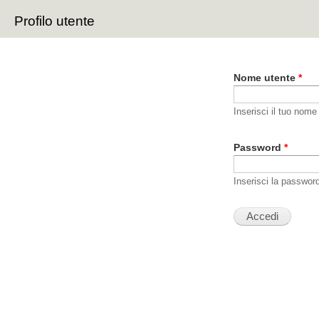
Sal
Profilo utente
con
Schede primarie
pri
Nome utente
*
Inserisci il tuo nome
Password
*
Inserisci la passwor