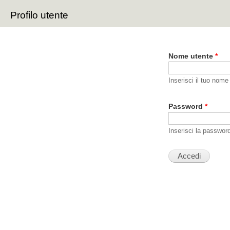
Sal
Profilo utente
con
Schede primarie
pri
Nome utente
*
Inserisci il tuo nome
Password
*
Inserisci la passwor