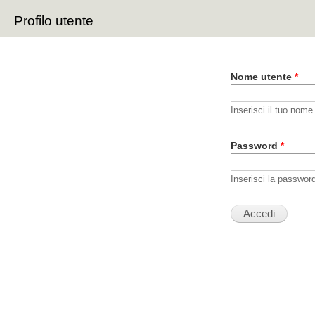
Sal
Profilo utente
con
Schede primarie
pri
Nome utente
*
Inserisci il tuo nome
Password
*
Inserisci la passwor