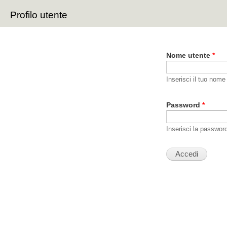
Sal
Profilo utente
con
Schede primarie
pri
Nome utente
*
Inserisci il tuo nome
Password
*
Inserisci la passwor