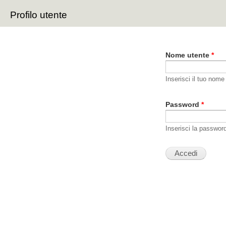
Sal
Profilo utente
con
Schede primarie
pri
Nome utente
*
Inserisci il tuo nome
Password
*
Inserisci la passwor