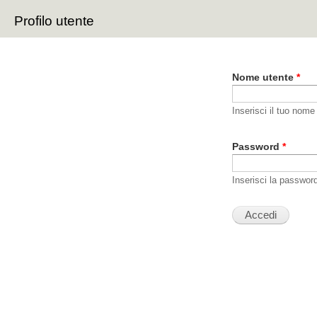
Sal
Profilo utente
con
Schede primarie
pri
Nome utente
*
Inserisci il tuo nome
Password
*
Inserisci la passwor