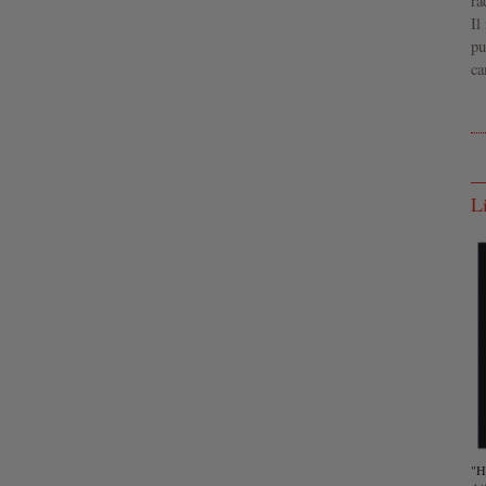
ra
Il
pu
ca
L
"H