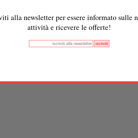
viti alla newsletter per essere informato sulle 
attività e ricevere le offerte!