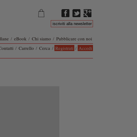
llane
/
eBook
/
Chi siamo
/
Pubblicare con noi
Contatti
/
Carrello
/
Cerca
/
Registrati
/
Accedi