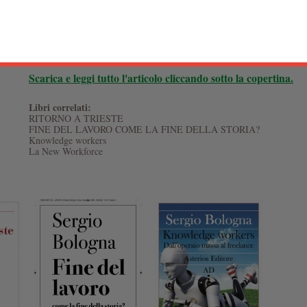
Lì è tutto tranquillo, lì l’Amm. Delegato ing. Bono, può dichiar
volentieri migliaia di giovani italiani ma questi, purtroppo, prefe
Scarica e leggi tutto l'articolo cliccando sotto la copertina.
Libri correlati:
RITORNO A TRIESTE
FINE DEL LAVORO COME LA FINE DELLA STORIA?
Knowledge workers
La New Workforce