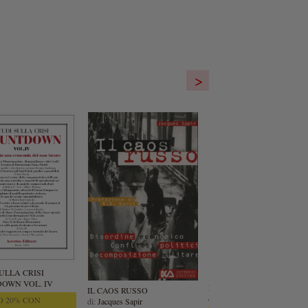
>
ULLA CRISI
OWN VOL. IV
LA RIVOLUZIONE
IL CAOS RUSSO
di:
PAUL MATTICK
 20% CON
di:
Jacques Sapir