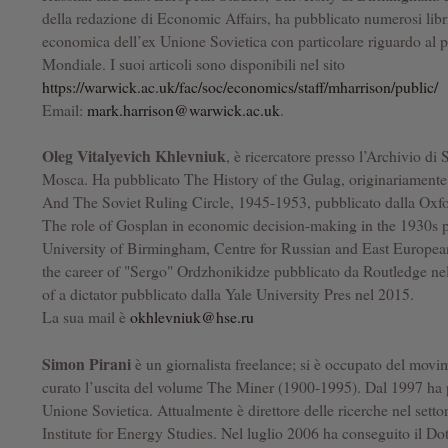
della redazione di Economic Affairs, ha pubblicato numerosi libri 
economica dell’ex Unione Sovietica con particolare riguardo al p
Mondiale. I suoi articoli sono disponibili nel sito
https://warwick.ac.uk/fac/soc/economics/staff/mharrison/public/
Email:
mark.harrison@warwick.ac.uk
.
Oleg Vitalyevich Khlevniuk
, è ricercatore presso l’Archivio di
Mosca. Ha pubblicato The History of the Gulag, originariamente 
And The Soviet Ruling Circle, 1945-1953, pubblicato dalla Oxfo
The role of Gosplan in economic decision-making in the 1930s p
University of Birmingham, Centre for Russian and East European
the career of "Sergo" Ordzhonikidze pubblicato da Routledge ne
of a dictator pubblicato dalla Yale University Pres nel 2015.
La sua mail è
okhlevniuk@hse.ru
Simon Pirani
è un giornalista freelance; si è occupato del movim
curato l’uscita del volume The Miner (1900-1995). Dal 1997 ha pr
Unione Sovietica. Attualmente è direttore delle ricerche nel setto
Institute for Energy Studies. Nel luglio 2006 ha conseguito il Dot