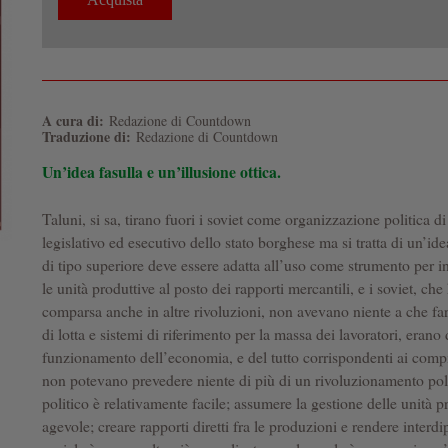
A cura di:
Redazione di Countdown
Traduzione di:
Redazione di Countdown
Un’idea fasulla e un’illusione ottica.
Taluni, si sa, tirano fuori i soviet come organizzazione politica di
legislativo ed esecutivo dello stato borghese ma si tratta di un’ide
di tipo superiore deve essere adatta all’uso come strumento per in
le unità produttive al posto dei rapporti mercantili, e i soviet, che
comparsa anche in altre rivoluzioni, non avevano niente a che fa
di lotta e sistemi di riferimento per la massa dei lavoratori, erano d
funzionamento dell’economia, e del tutto corrispondenti ai compi
non potevano prevedere niente di più di un rivoluzionamento poli
politico è relativamente facile; assumere la gestione delle unità 
agevole; creare rapporti diretti fra le produzioni e rendere interdi