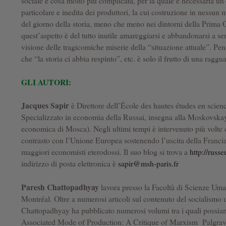
sociale è cosa molto più complicata, per la quale è necessaria un
particolare e inedita dei produttori, la cui costruzione in nessun 
del giorno della storia, meno che meno nei dintorni della Prima 
quest’aspetto è del tutto inutile amareggiarsi e abbandonarsi a se
visione delle tragicomiche miserie della “situazione attuale”. Pensa
che “la storia ci abbia respinto”, etc. è solo il frutto di una raggu
GLI AUTORI:
Jacques Sapir
è Direttore dell’École des hautes études en scie
Specializzato in economia della Russai, insegna alla Moskovsk
economica di Mosca). Negli ultimi tempi è intervenuto più volte c
contrasto con l’Unione Europea sostenendo l’uscita della Franci
maggiori economisti eterodossi. Il suo blog si trova a
http://russ
indirizzo di posta elettronica è
sapir@msh-paris.fr
Paresh Chattopadhyay
lavora presso la Facoltà di Scienze Uma
Montréal. Oltre a numerosi articoli sul contenuto del socialismo us
Chattopadhyay ha pubblicato numerosi volumi tra i quali possia
Associated Mode of Production: A Critique of Marxism Palgr