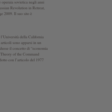
e operaia sovietica negli anni
ussian Revolution in Retreat,
 2009. Il suo sito è
’Università della California
 articoli sono apparsi in un
odusse il concetto di “economia
 a Theory of the Command
otto con l’articolo del 1977