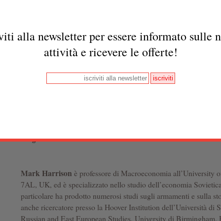
gody (Novosibirsk 2014). Ekonomika i obshchestvo Rossii: retros
(Novosibirsk 2015).
La sua mail è
galinasu@rol.ru
viti alla newsletter per essere informato sulle 
Paul Craig Roberts
ha sviluppato la sua carriera in ambito cult
attività e ricevere le offerte!
giornalismo e nei servizi pubblici ed è presidente dell’Institute f
numerosi contributi apparsi in numerosi libri ed ha pubblicato svari
specializzate, come Journal of Political Economy, Oxford Econo
and Economics, Studies in Banking and Finance, Journal of Mo
Choice, Classica et Mediaevalia, Ethics, Slavic Review, Soviet
Rivista de Political Economica, and Zeitschrift fur Wirtschafspolit
quotidiani. Si può consultare il suo sito
https://www.paulcraigrob
craig-roberts/
Mark Harrison
è professore di Macroeconomia all’University
7AL, UK, ed è specializzato nello studio dell’economia Sovietica 
particolare ha prodotto numerosi studi sugli armamenti e sulla s
anche ricercatore presso la Hoover Institution dell’Università di S
Russian and East European Studies, University di Birmingham. H