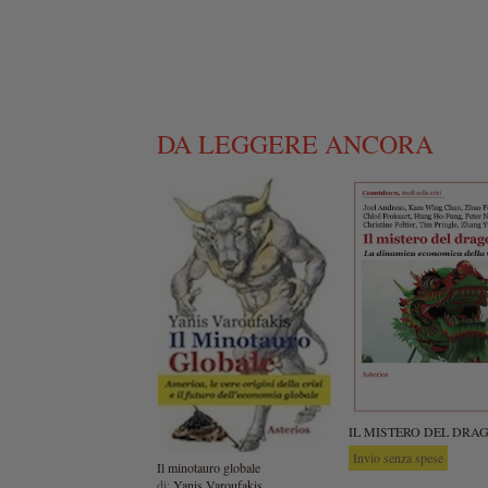
DA LEGGERE ANCORA
IL MISTERO DEL DRA
Invio senza spese
Il minotauro globale
di:
Yanis Varoufakis