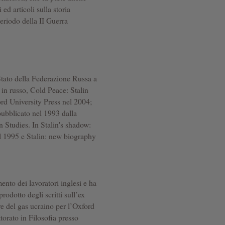
ed articoli sulla storia
eriodo della II Guerra
 Stato della Federazione Russa a
in russo, Cold Peace: Stalin
rd University Press nel 2004;
ubblicato nel 1993 dalla
 Studies. In Stalin's shadow:
l 1995 e Stalin: new biography
ento dei lavoratori inglesi e ha
odotto degli scritti sull’ex
re del gas ucraino per l’Oxford
torato in Filosofia presso