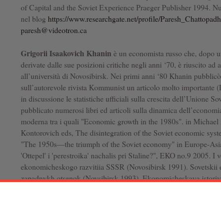
of Capital and the Soviet Experience Praeger Publisher 1994. Num
nel blog
https://www.researchgate.net/profile/Paresh_Chattopad
paresh@videotron.ca
Grigorii Isaakovich Khanin
è un economista russo che, dopo una
derivate dalle sue posizioni critiche negli anni ‘70, è riuscito ad
all’università di Novosibirsk. Nei primi anni ‘80 Khanin pubblicò
sull’autorevole rivista Kommunist un articolo molto importante (
in discussione le statistiche ufficiali sulla crescita dell’Unione So
pubblicato numerosi libri ed articoli sulla dinamica dell’econom
moderna tra i quali "Economic growth in the 1980s". in Michae
Kontorovich eds, The disintegration of the Soviet economic sy
"The 1950s—the triumph of the Soviet economy" in Europe-Asia
'Ottepel' i 'perestroika' nachalis pri Staline?", EKO no.9 2005. I
ekonomicheskogo razvitiia SSSR (Novosibirsk 1991). Sovetskii e
zapadnykh otsenok (Novsibirsk 1993). Ekonomicheskaya istoriy
vol 1 Ekonomika SSSR v kontse 30-x - 1960 god (Novosibirsk
istoriya Rossii v noveishee vremya, vol 1 (Novosibirsk 2008), vo
Ekonomicheskaya istoriya Rossii v noveishee vremya. Rossiis