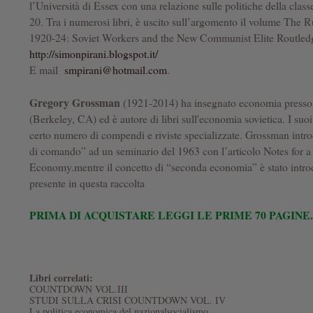
l’Università di Essex con una relazione sulle politiche della class
20. Tra i numerosi libri, è uscito sull’argomento il volume The R
1920-24: Soviet Workers and the New Communist Elite Routledge
http://simonpirani.blogspot.it/
E mail
smpirani@hotmail.com
.
Gregory Grossman
(1921-2014) ha insegnato economia presso l
(Berkeley, CA) ed è autore di libri sull'economia sovietica. I suoi
certo numero di compendi e riviste specializzate. Grossman intr
di comando” ad un seminario del 1963 con l’articolo Notes for
Economy.mentre il concetto di “seconda economia” è stato introd
presente in questa raccolta
PRIMA DI ACQUISTARE LEGGI LE PRIME 70 PAGINE.
Libri correlati:
COUNTDOWN VOL.III
STUDI SULLA CRISI COUNTDOWN VOL. IV
La politica economica del nazionalsocialismo