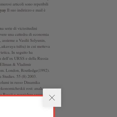
erosi articoli sono reperibili
hyay
Il suo indirizzo e mail è
 serie di vicissitudini
 avere una cattedra di economia
, assieme a Vasilii Selyunin,
Lukavaya tsifra) in cui metteva
vietica. In seguito ha
ia dell’ex URSS e della Russia
l Ellman & Vladimir
stem. London, Routledge(1992).
 Studies. 55 (8) 2003.
 volumi in russo Dinamika
konomicheskii rost: analiz
a Rossii v noveishee vremya
 2003) Ekonomicheskaya
l 2 (Novosibirsk 2010).
kaya ekonomika v 1992–1998