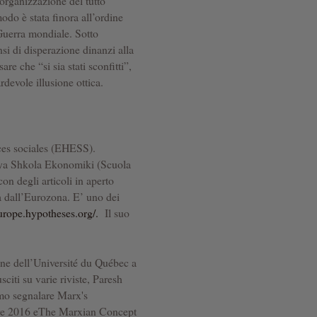
’organizzazione del tutto
modo è stata finora all’ordine
Guerra mondiale. Sotto
nsi di disperazione dinanzi alla
re che “si sia stati sconfitti”,
ardevole illusione ottica.
nces sociales (EHESS).
aya Shkola Ekonomiki (Scuola
on degli articoli in aperto
a dall’Eurozona. E’ uno dei
europe.hypotheses.org/.
Il suo
ne dell’Université du Québec a
citi su varie riviste, Paresh
mo segnalare Marx's
ave 2016 eThe Marxian Concept