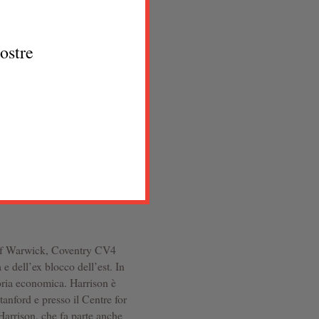
pektiva i perspektiva vol.1
nostre
urale e accademico, nel
or Political Economy. Ha scritto
ati articoli su riviste
mic Papers, Journal of Law
netary Economics, Public
 Studies, Cardoza Law Review,
ik, su vari periodici e
erts.org/pages/about-paul-
 of Warwick, Coventry CV4
e dell’ex blocco dell’est. In
toria economica. Harrison è
tanford e presso il Centre for
arrison, che fa parte anche