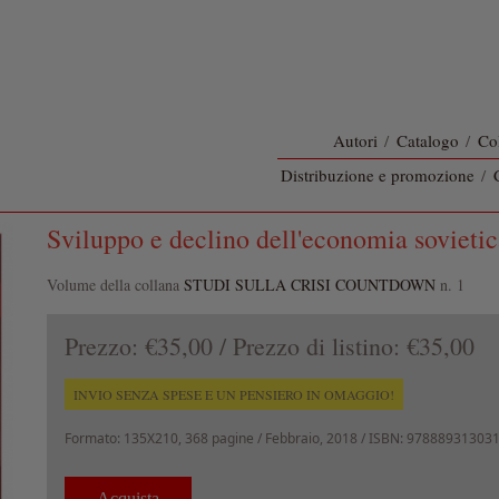
Autori
/
Catalogo
/
Co
Distribuzione e promozione
/
Sviluppo e declino dell'economia sovieti
Volume della collana
STUDI SULLA CRISI COUNTDOWN
n. 1
Prezzo:
€35,00
/ Prezzo di listino:
€35,00
INVIO SENZA SPESE E UN PENSIERO IN OMAGGIO!
Formato:
135X210, 368 pagine /
Febbraio, 2018
/ ISBN: 97888931303