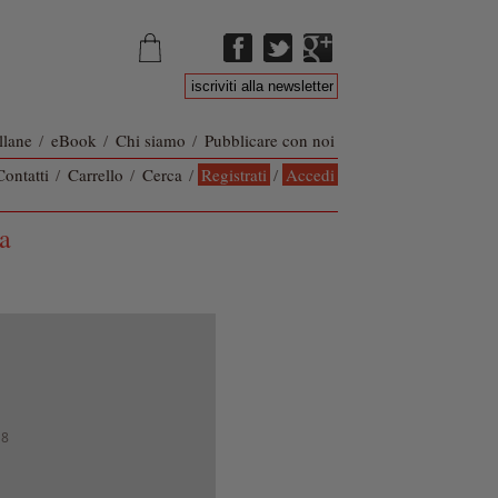
llane
/
eBook
/
Chi siamo
/
Pubblicare con noi
Contatti
/
Carrello
/
Cerca
/
Registrati
/
Accedi
ca
18