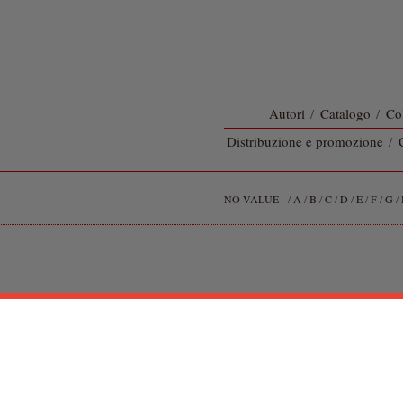
Autori
/
Catalogo
/
Co
Distribuzione e promozione
/
- NO VALUE -
/
A
/
B
/
C
/
D
/
E
/
F
/
G
/
 - Abiblio © 2013 All right reserverd -
Privacy Policy
-
Termini di acquisto
- P. 