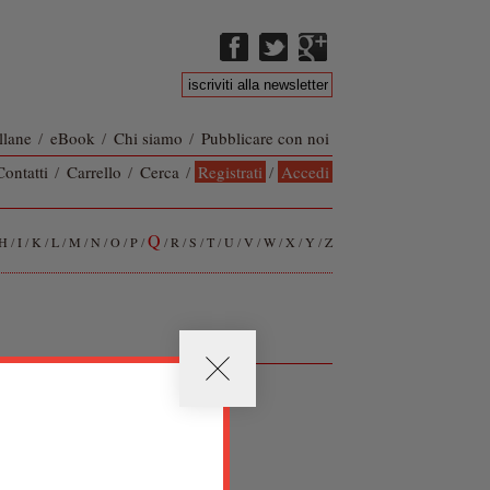
llane
/
eBook
/
Chi siamo
/
Pubblicare con noi
Contatti
/
Carrello
/
Cerca
/
Registrati
/
Accedi
Q
H
/
I
/
K
/
L
/
M
/
N
/
O
/
P
/
/
R
/
S
/
T
/
U
/
V
/
W
/
X
/
Y
/
Z
IVA 01084190329