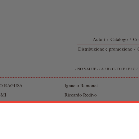
Autori
/
Catalogo
/
Co
Distribuzione e promozione
/
- NO VALUE -
/
A
/
B
/
C
/
D
/
E
/
F
/
G
/
O RAGUSA
Ignacio Ramonet
SMI
Riccardo Redivo
RENDA
David Ricardo
IOLO
Marcel Robert
t
Giovanni S. Romanidis