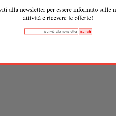
viti alla newsletter per essere informato sulle 
 - Abiblio © 2013 All right reserverd -
Privacy Policy
-
Termini di acquisto
- P. 
attività e ricevere le offerte!