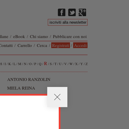
llane
/
eBook
/
Chi siamo
/
Pubblicare con noi
Contatti
/
Carrello
/
Cerca
/
Registrati
/
Accedi
R
H
/
I
/
K
/
L
/
M
/
N
/
O
/
P
/
Q
/
/
S
/
T
/
U
/
V
/
W
/
X
/
Y
/
Z
ANTONIO RANZOLIN
MIELA REINA
PETER RIFSNEIDER
MICHAEL ROBERTS
ROBERTO ROSSETTI