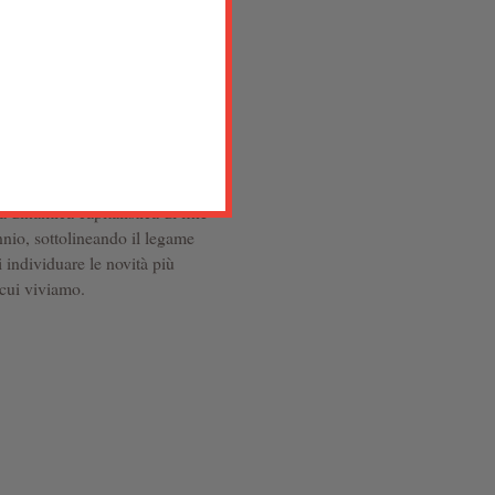
se teorie della crisi quali si
n prima battuta ad una
 e che sono di solito esposte
 di integrare i diversi spunti
a non meccanicistica della
no schizzo storico della
ocento, alla Grande Crisi degli
ediati della valorizzazione
a dinamica capitalistica di fine
nnio, sottolineando il legame
 individuare le novità più
 cui viviamo.