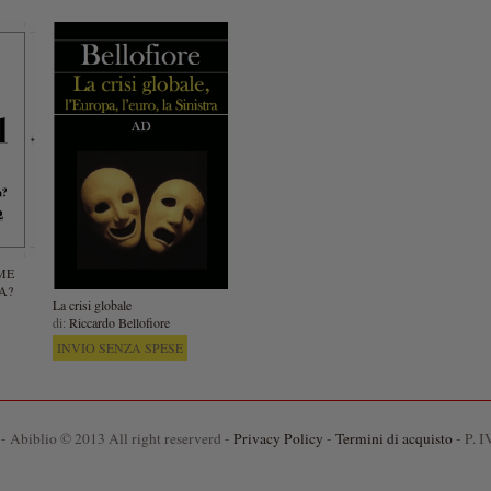
ME
A?
La crisi globale
di:
Riccardo Bellofiore
INVIO SENZA SPESE
 - Abiblio © 2013 All right reserverd -
Privacy Policy
-
Termini di acquisto
- P. 