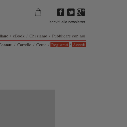
llane
/
eBook
/
Chi siamo
/
Pubblicare con noi
Contatti
/
Carrello
/
Cerca
/
Registrati
/
Accedi