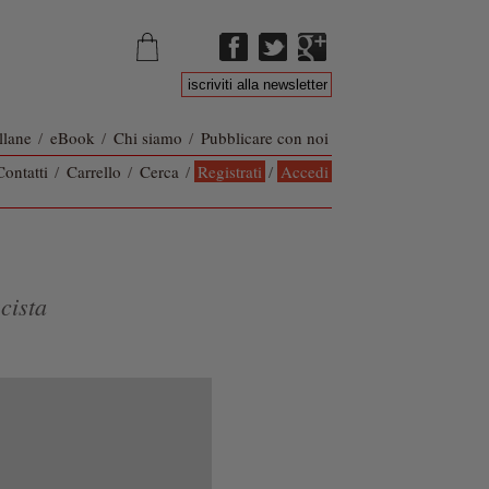
llane
/
eBook
/
Chi siamo
/
Pubblicare con noi
Contatti
/
Carrello
/
Cerca
/
Registrati
/
Accedi
cista