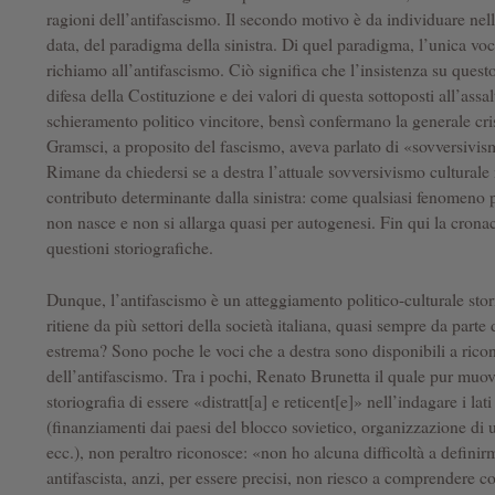
ragioni dell’antifascismo. Il secondo motivo è da individuare nell
data, del paradigma della sinistra. Di quel paradigma, l’unica voc
richiamo all’antifascismo. Ciò significa che l’insistenza su ques
difesa della Costituzione e dei valori di questa sottoposti all’assa
schieramento politico vincitore, bensì confermano la generale crisi
Gramsci, a proposito del fascismo, aveva parlato di «sovversivismo
Rimane da chiedersi se a destra l’attuale sovversivismo culturale
contributo determinante dalla sinistra: come qualsiasi fenomeno p
non nasce e non si allarga quasi per autogenesi. Fin qui la cronac
questioni storiografiche.
Dunque, l’antifascismo è un atteggiamento politico-culturale sto
ritiene da più settori della società italiana, quasi sempre da part
estrema? Sono poche le voci che a destra sono disponibili a ricon
dell’antifascismo. Tra i pochi, Renato Brunetta il quale pur muo
storiografia di essere «distratt[a] e reticent[e]» nell’indagare i l
(finanziamenti dai paesi del blocco sovietico, organizzazione di 
ecc.), non peraltro riconosce: «non ho alcuna difficoltà a defini
antifascista, anzi, per essere precisi, non riesco a comprendere 