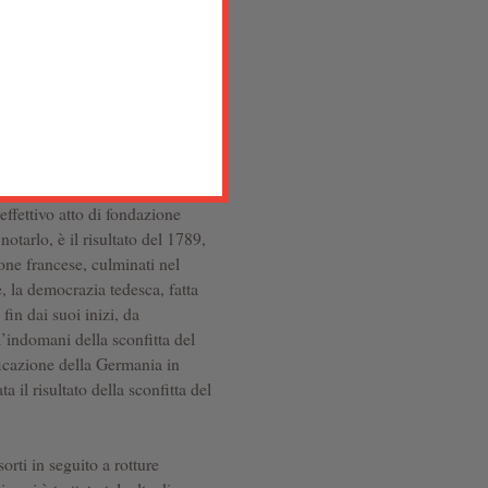
le conseguenza, l’antifascismo.
elle colonie contro
uerra civile nel secolo
delle colonie americane contro
’effettivo atto di fondazione
otarlo, è il risultato del 1789,
ione francese, culminati nel
, la democrazia tedesca, fatta
fin dai suoi inizi, da
ll’indomani della sconfitta del
icazione della Germania in
 il risultato della sconfitta del
orti in seguito a rotture