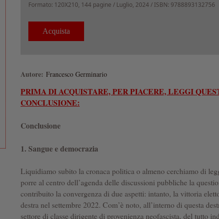
Formato:
120X210, 144 pagine /
Luglio, 2024
/ ISBN: 9788893132756
Autore:
Francesco Germinario
PRIMA DI ACQUISTARE, PER PIACERE, LEGGI QUE
CONCLUSIONE:
Conclusione
1. Sangue e democrazia
Liquidiamo subito la cronaca politica o almeno cerchiamo di legge
porre al centro dell’agenda delle discussioni pubbliche la questi
contribuito la convergenza di due aspetti: intanto, la vittoria elet
destra nel settembre 2022. Com’è noto, all’interno di questa dest
settore di classe dirigente di provenienza neofascista, del tutto in