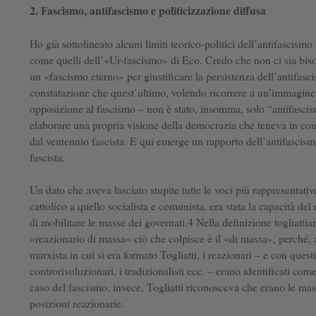
2. Fascismo, antifascismo e politicizzazione diffusa
Ho già sottolineato alcuni limiti teorico-politici dell’antifascismo
come quelli dell’«Ur-fascismo» di Eco. Credo che non ci sia biso
un «fascismo eterno» per giustificare la persistenza dell’antifasci
constatazione che quest’ultimo, volendo ricorrere a un’immagine 
opposizione al fascismo – non è stato, insomma, solo “antifascis
elaborare una propria visione della democrazia che teneva in co
dal ventennio fascista. E qui emerge un rapporto dell’antifascism
fascista.
Un dato che aveva lasciato stupite tutte le voci più rappresentativ
cattolico a quello socialista e comunista, era stata la capacità del
di mobilitare le masse dei governati.4 Nella definizione togliatti
«reazionario di massa» ciò che colpisce è il «di massa», perché, 
marxista in cui si era formato Togliatti, i reazionari – e con quest
controrivoluzionari, i tradizionalisti ecc. – erano identificati come c
caso del fascismo, invece, Togliatti riconosceva che erano le mass
posizioni reazionarie.