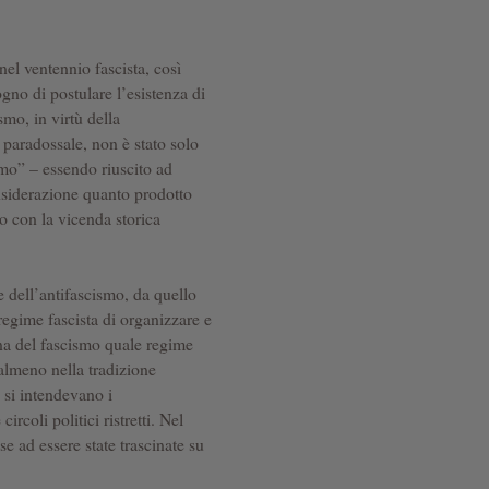
 nel ventennio fascista, così
gno di postulare l’esistenza di
smo, in virtù della
paradossale, non è stato solo
mo” – essendo riuscito ad
nsiderazione quanto prodotto
o con la vicenda storica
e dell’antifascismo, da quello
 regime fascista di organizzare e
ana del fascismo quale regime
almeno nella tradizione
i si intendevano i
ircoli politici ristretti. Nel
e ad essere state trascinate su