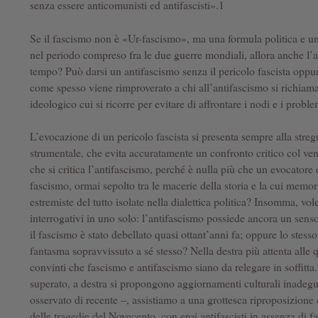
senza essere anticomunisti ed antifascisti».1
Se il fascismo non è «Ur-fascismo», ma una formula politica e un
nel periodo compreso fra le due guerre mondiali, allora anche l’an
tempo? Può darsi un antifascismo senza il pericolo fascista oppur
come spesso viene rimproverato a chi all’antifascismo si richiama,
ideologico cui si ricorre per evitare di affrontare i nodi e i problem
L’evocazione di un pericolo fascista si presenta sempre alla stre
strumentale, che evita accuratamente un confronto critico col ve
che si critica l’antifascismo, perché è nulla più che un evocatore
fascismo, ormai sepolto tra le macerie della storia e la cui memori
estremiste del tutto isolate nella dialettica politica? Insomma, vol
interrogativi in uno solo: l’antifascismo possiede ancora un senso
il fascismo è stato debellato quasi ottant’anni fa; oppure lo stesso
fantasma sopravvissuto a sé stesso? Nella destra più attenta alle q
convinti che fascismo e antifascismo siano da relegare in soffitta.
superato, a destra si propongono aggiornamenti culturali inadegu
osservato di recente –, assistiamo a una grottesca riproposizione d
delle tragedie del Novecento, con eroi antifascisti in assenza di 