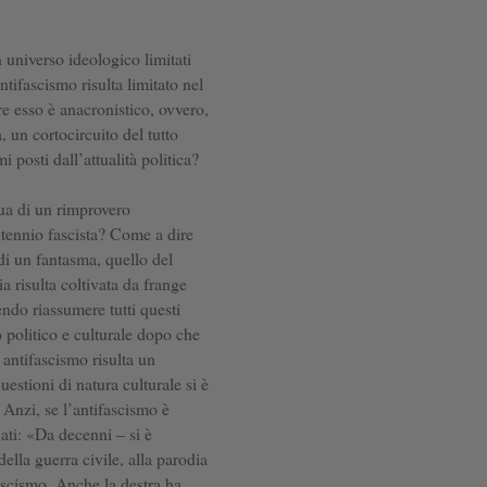
 universo ideologico limitati
tifascismo risulta limitato nel
e esso è anacronistico, ovvero,
 un cortocircuito del tutto
i posti dall’attualità politica?
gua di un rimprovero
ntennio fascista? Come a dire
 di un fantasma, quello del
a risulta coltivata da frange
endo riassumere tutti questi
 politico e culturale dopo che
 antifascismo risulta un
uestioni di natura culturale si è
 Anzi, se l’antifascismo è
ati: «Da decenni – si è
ella guerra civile, alla parodia
fascismo. Anche la destra ha