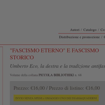
Autori
/
Catalogo
/
Co
Distribuzione e promozione
/
"FASCISMO ETERNO" E FASCISMO
STORICO
Umberto Eco, la destra e la tradizione antifas
Volume della collana
PICCOLA BIBLIOTHIKI
n. 68
Prezzo:
€16,00
/ Prezzo di listino:
€16,00
INVIO SENZA SPESE e OMAGGIO UNO DEI DIARI&QUADERNI