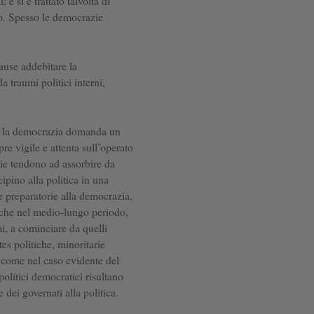
 e si è trattato talvolta di
no. Spesso le democrazie
cause addebitare la
 traumi politici interni,
he la democrazia domanda un
e vigile e attenta sull’operato
rie tendono ad assorbire da
ipino alla politica in una
e preparatorie alla democrazia,
nche nel medio-lungo periodo,
mi, a cominciare da quelli
ites politiche, minoritarie
 come nel caso evidente del
olitici democratici risultano
ei governati alla politica.