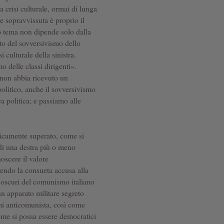
a crisi culturale, ormai di lunga
e sopravvissuta è proprio il
to tema non dipende solo dalla
lto del sovversivismo dello
 culturale della sinistra.
 delle classi dirigenti».
 non abbia ricevuto un
olitico, anche il sovversivismo
a politica; e passiamo alle
ricamente superato, come si
e di una destra più o meno
oscere il valore
vendo la consueta accusa alla
ati oscuri del comunismo italiano
un apparato militare segreto
rmi anticomunista, così come
come si possa essere democratici