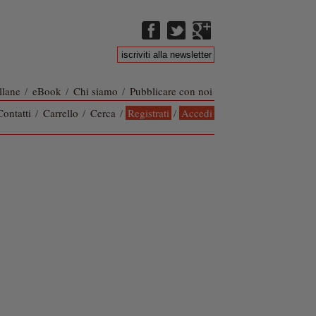
llane
/
eBook
/
Chi siamo
/
Pubblicare con noi
Contatti
/
Carrello
/
Cerca
/
Registrati
/
Accedi