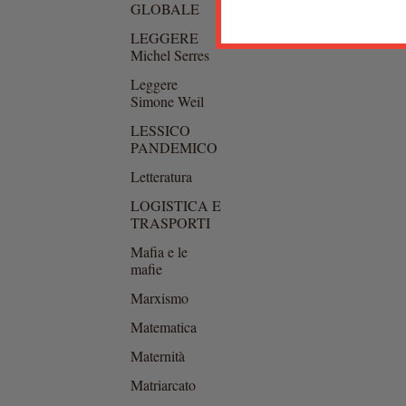
GLOBALE
LEGGERE
Michel Serres
Leggere
Simone Weil
LESSICO
PANDEMICO
Letteratura
LOGISTICA E
TRASPORTI
Mafia e le
mafie
Marxismo
Matematica
Maternità
Matriarcato