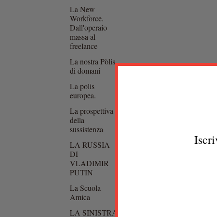
La New
Workforce.
Dall'operaio
massa al
freelance
La nostra Pòlis
di domani
La polis
europea.
La prospettiva
della
sussistenza
Iscri
LA RUSSIA
DI
VLADIMIR
PUTIN
La Scuola
Amica
LA SINISTRA