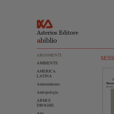
Salta al
Skip to
contenuto
navigation
principale
ARGOMENTI
SESS
AMBIENTE
AMERICA
LATINA
Antisemitismo
Antropologia
ARMI E
DROGHE
Arte