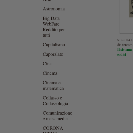
Astronomia
Big Data
WebFare
Reddito per
tutti
SESSUAL
Capitalismo
di:
Ernesto
Il sistema 
Caporalato
codici
Cina
Cinema
Cinema e
matematica
Collasso e
Collassologia
Comunicazione
e mass media
CORONA