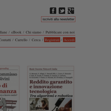
llane
/
eBook
/
Chi siamo
/
Pubblicare con noi
Contatti
/
Carrello
/
Cerca
/
Registrati
/
Accedi