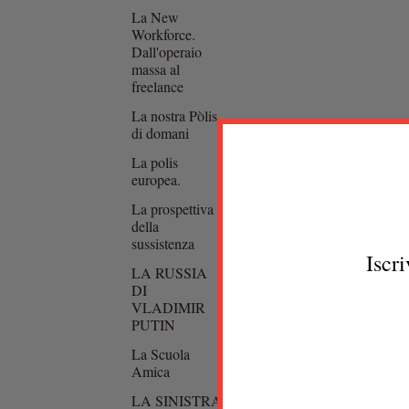
La New
Workforce.
Dall'operaio
massa al
freelance
La nostra Pòlis
di domani
La polis
europea.
La prospettiva
della
sussistenza
Iscri
LA RUSSIA
DI
VLADIMIR
PUTIN
La Scuola
Amica
LA SINISTRA