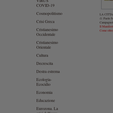
VIRUS
COVID-19
Cosmopolitismo
LA CITT
di:
Paolo M
Crisi Greca
Campagnol
Il Manifest
Cristianesimo
Come oltrep
Occidentale
Cristianesimo
Orientale
Cultura
Decrescita
Destra estrema
Ecologia-
Ecocidio
Economia
Educazione
Eurozona. La