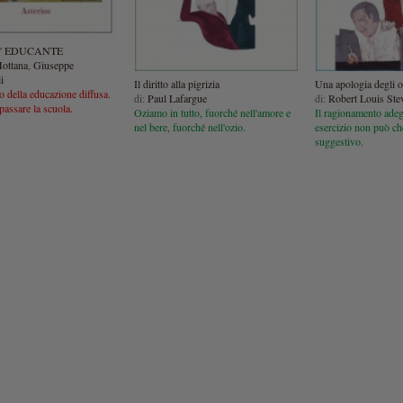
A' EDUCANTE
ottana
,
Giuseppe
i
Il diritto alla pigrizia
Una apologia degli o
o della educazione diffusa.
di:
Paul Lafargue
di:
Robert Louis Ste
assare la scuola.
Oziamo in tutto, fuorché nell'amore e
Il ragionamento adeg
nel bere, fuorché nell'ozio.
esercizio non può ch
suggestivo.