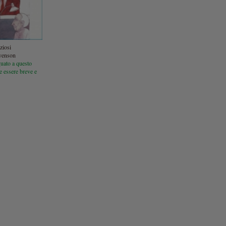
ziosi
venson
uato a questo
e essere breve e