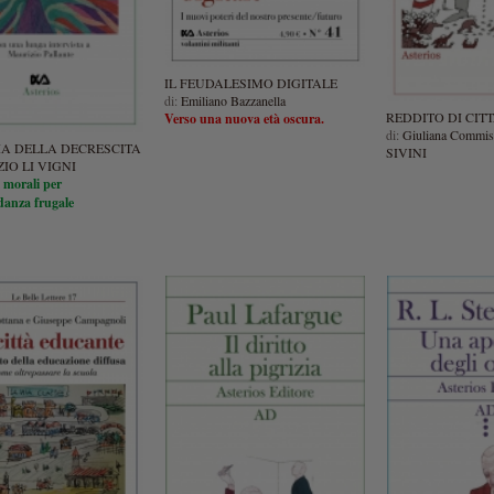
IL FEUDALESIMO DIGITALE
di:
Emiliano Bazzanella
REDDITO DI CI
Verso una nuova età oscura.
di:
Giuliana Commis
IA DELLA DECRESCITA
SIVINI
IO LI VIGNI
i morali per
anza frugale