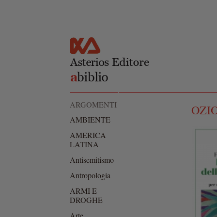
Salta al
Skip to
contenuto
navigation
principale
ARGOMENTI
OZIO
AMBIENTE
AMERICA
LATINA
Antisemitismo
Antropologia
ARMI E
DROGHE
Arte