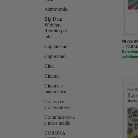
Astronomia
Big Data
WebFare
Reddito per
tutti
FILOSOF
Capitalismo
di:
FABRIZ
Riflession
Caporalato
un'abbond
Cina
Cinema
Cinema e
matematica
Collasso e
Collassologia
Comunicazione
e mass media
CORONA