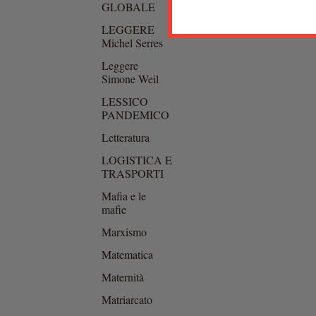
GLOBALE
LEGGERE
Michel Serres
Leggere
Simone Weil
LESSICO
PANDEMICO
Letteratura
LOGISTICA E
TRASPORTI
Mafia e le
mafie
Marxismo
Matematica
Maternità
Matriarcato