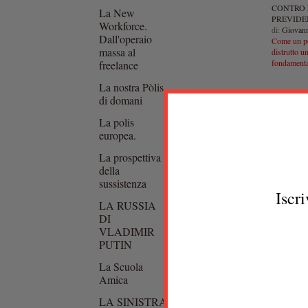
CONTRO 
La New
PREVID
Workforce.
di:
Giovann
Dall'operaio
Come un po
massa al
distrutto u
fondamenta
freelance
La nostra Pòlis
di domani
La polis
europea.
La prospettiva
della
sussistenza
Iscri
LA RUSSIA
DI
VLADIMIR
PUTIN
La Scuola
Amica
LA SINISTRA
FRANCIA s