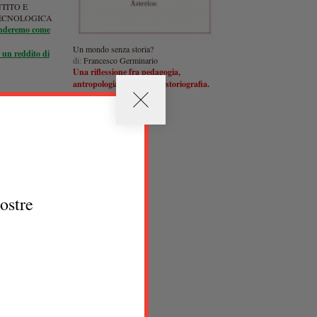
TITO E
ECNOLOGICA
anderemo come
Un mondo senza storia?
 un reddito di
di:
Francesco Germinario
Una riflessione fra pedagogia,
antropologia, sociologia e storiografia.
nostre