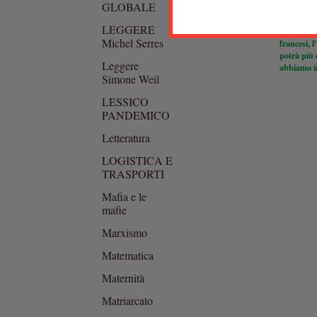
GLOBALE
di:
Stefano
Durno
LEGGERE
Comunque 
Michel Serres
francesi, 
potrà più 
Leggere
abbiamo i
Simone Weil
LESSICO
PANDEMICO
PAG
Letteratura
LOGISTICA E
TRASPORTI
Mafia e le
mafie
Marxismo
Matematica
Maternità
Matriarcato