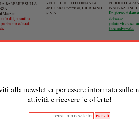
REDDITO DI CITTADINANZA
REDDITO GARAN
LA BARBARIE SULLA
di:
Giuliana Commisso
,
GIORDANO
INNOVAZIONE T
ENZA
SIVINI
Un giorno ci dom
i Mazzetti
abbiamo
polo di ignoranti ha
n patrimonio culturale
potuto vivere senza
le.
base universale.
viti alla newsletter per essere informato sulle 
attività e ricevere le offerte!
ola andata