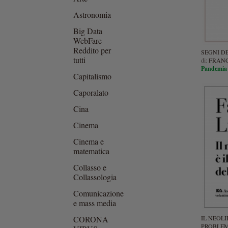
Astronomia
Big Data
WebFare
Reddito per
SEGNI DE
tutti
di:
FRANC
Pandemia e
Capitalismo
Caporalato
Cina
Cinema
Cinema e
matematica
Collasso e
Collassologia
Comunicazione
e mass media
CORONA
IL NEOLI
PROBLEM