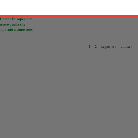
La genealogia della governance
 Galimberti
,
Gianluca
di:
Giuliana Commisso
L'ordoliberalismo tedesco
andranno le elezioni
l'Unione Europea non
essere quella che
mparato a conoscere.
1
2
seguente ›
ultima »
INE