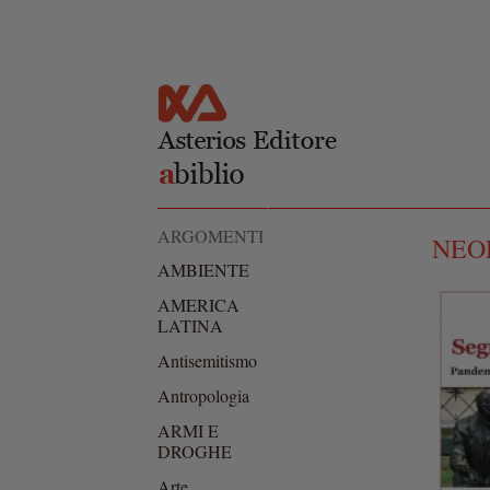
Salta al
Skip to
contenuto
navigation
principale
ARGOMENTI
NEO
AMBIENTE
AMERICA
LATINA
Antisemitismo
Antropologia
ARMI E
DROGHE
Arte