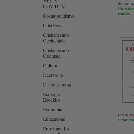
VIRUS
di:
FABRIZ
COVID-19
Un sistema
ecocida.
Cosmopolitismo
Crisi Greca
Cristianesimo
Occidentale
Cristianesimo
Orientale
Cultura
Decrescita
Destra estrema
Ecologia-
Ecocidio
Economia
COUNTDO
Educazione
Countdown S
Eurozona. La