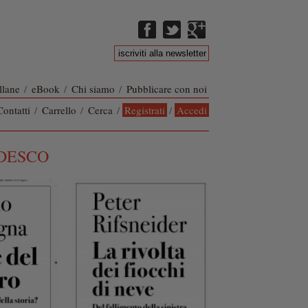
llane
/
eBook
/
Chi siamo
/
Pubblicare con noi
Contatti
/
Carrello
/
Cerca
/
Registrati
/
Accedi
DESCO