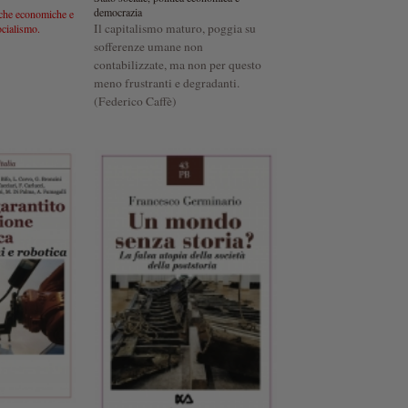
democrazia
che economiche e
Il capitalismo maturo, poggia su
ocialismo.
sofferenze umane non
contabilizzate, ma non per questo
meno frustranti e degradanti.
(Federico Caffè)