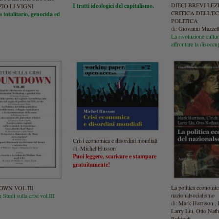
DIECI BREVI LEZ
I tratti ideologici del capitalismo.
IO LI VIGNI
CRITICA DELL'
 totalitario, genocida ed
POLITICA
di:
Giovanni Mazzett
La rivoluzione cultur
affrontare la disoccu
Crisi economica e disordini mondiali
di:
Michel Husson
Puoi leggere, scaricare e stampare
gratuitamente!
La politica economic
WN VOL.III
nazionalsocialismo
tudi sulla crisi vol.III
di:
Mark Harrison
,
Larry Liu
,
Otto Nat
Robinett