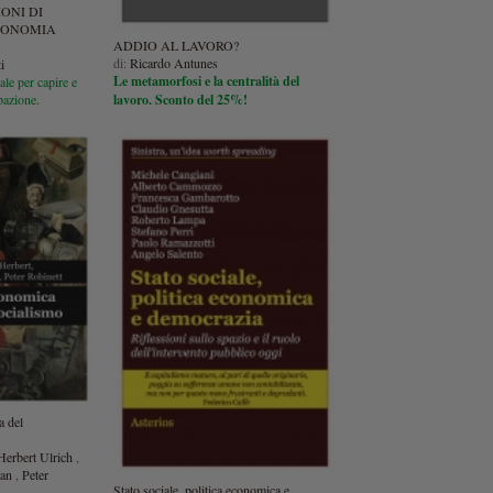
IONI DI
ECONOMIA
ADDIO AL LAVORO?
di:
Ricardo Antunes
i
Le metamorfosi e la centralità del
ale per capire e
lavoro. Sconto del 25%!
pazione.
a del
Herbert Ulrich
,
han
,
Peter
Stato sociale, politica economica e